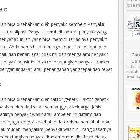
bisa m
elit
ah bisa disebabkan oleh penyakit sembelit. Penyakit
kit konstipasi. Penyakit sembelit adalah penyakit yang
 penyebab inilah yang bisa memicu terjadinya penyakit
i itu, Anda harus bisa menjaga kondisi kesehatan dan
baik dan benar, agar tidak mudah mengalami penyakit
Car
Cara
 penyakit wasir ini, bisa mendatangkan penyakit kanker
adalah
ni dengan tindakan atau penanganan yang tepat dan cepat.
darah 
atau pe
k
h bisa disebabkan oleh faktor genetik. Faktor genetik
babkan oleh dari salah satu anggota keluarga. Jenis
adinya penyakit wasir atau ambeien ini datang dan
sa menjaga kondisi kesehatan dan kebersihan tubuh atau
dak mudah mengalami penyakit wasir ini. Yang dasarnya
mendatangkan penyakit kanker dubur, jika tidak diatasi