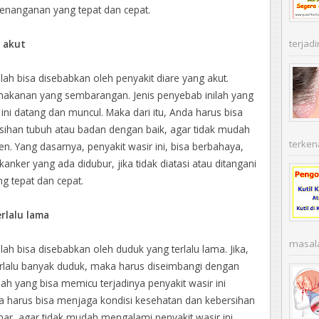
penanganan yang tepat dan cepat.
e akut
terjadi
ah bisa disebabkan oleh penyakit diare yang akut.
na makanan yang sembarangan. Jenis penyebab inilah yang
ini datang dan muncul. Maka dari itu, Anda harus bisa
sihan tubuh atau badan dengan baik, agar tidak mudah
terken
. Yang dasarnya, penyakit wasir ini, bisa berbahaya,
anker yang ada didubur, jika tidak diatasi atau ditangani
g tepat dan cepat.
rlalu lama
masala
h bisa disebabkan oleh duduk yang terlalu lama. Jika,
lalu banyak duduk, maka harus diseimbangi dengan
lah yang bisa memicu terjadinya penyakit wasir ini
da harus bisa menjaga kondisi kesehatan dan kebersihan
ar, agar tidak mudah mengalami penyakit wasir ini.