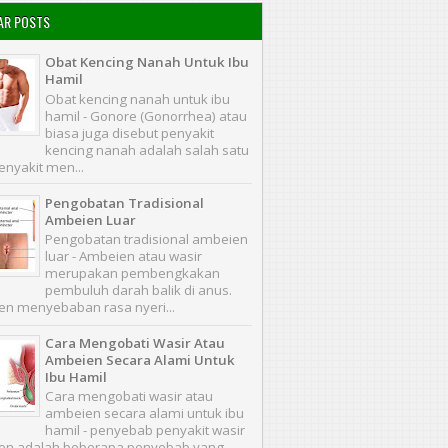
AR POSTS
Obat Kencing Nanah Untuk Ibu
Hamil
Obat kencing nanah untuk ibu
hamil - Gonore (Gonorrhea) atau
biasa juga disebut penyakit
kencing nanah adalah salah satu
enyakit men...
Pengobatan Tradisional
Ambeien Luar
Pengobatan tradisional ambeien
luar - Ambeien atau wasir
merupakan pembengkakan
pembuluh darah balik di anus.
n menyebaban rasa nyeri...
Cara Mengobati Wasir Atau
Ambeien Secara Alami Untuk
Ibu Hamil
Cara mengobati wasir atau
ambeien secara alami untuk ibu
hamil - penyebab penyakit wasir
en adalah beberapa penyebab yang