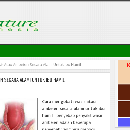
r Atau Ambeien Secara Alami Untuk Ibu Hamil
K
N SECARA ALAMI UNTUK IBU HAMIL
Cara mengobati wasir atau
ambeien secara alami untuk ibu
hamil
- penyebab penyakit wasir
ambeien adalah beberapa
penyebab yang bisa memicu