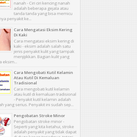
nanah - Ciri ciri kencing nanah
adalah beberapa gejala atau
tanda tanda yang bisa memicu
nya penyakit ke...
Cara Mengatasi Eksim Kering
Di Kaki
Cara mengatasi eksim kering di
kaki - eksim adalah salah satu
jenis penyakit kulit yang tampak
menjijikkan. Bagian kulit yang
a eksim...
Cara Mengobati Kutil Kelamin
Atau Kutil Di Kemaluan
Tradisional
Cara mengobati kutil kelamin
atau kutil di kemaluan tradisional
- Penyakit kutil kelamin adalah
h yang serius. Penyakit ini sudah sep...
Pengobatan Stroke Minor
Pengobatan stroke minor -
Seperti yang kita ketahui, stroke
adalah penyakit yang tidak dapat