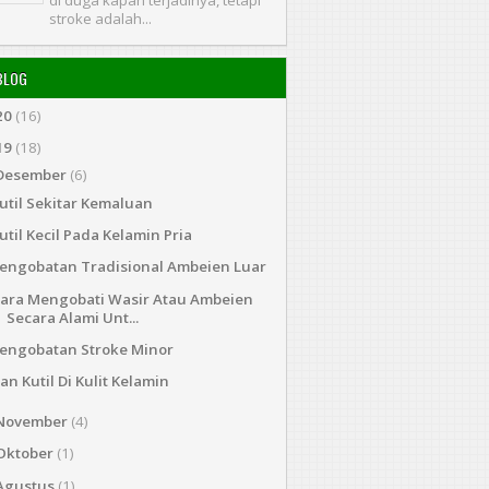
di duga kapan terjadinya, tetapi
stroke adalah...
BLOG
20
(16)
19
(18)
Desember
(6)
util Sekitar Kemaluan
util Kecil Pada Kelamin Pria
engobatan Tradisional Ambeien Luar
ara Mengobati Wasir Atau Ambeien
Secara Alami Unt...
engobatan Stroke Minor
an Kutil Di Kulit Kelamin
November
(4)
Oktober
(1)
Agustus
(1)