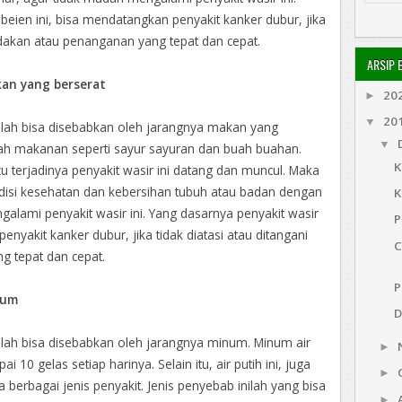
eien ini, bisa mendatangkan penyakit kanker dubur, jika
indakan atau penanganan yang tepat dan cepat.
ARSIP 
kan yang berserat
20
►
20
▼
lah bisa disebabkan oleh jarangnya makan yang
▼
lah makanan seperti sayur sayuran dan buah buahan.
K
u terjadinya penyakit wasir ini datang dan muncul. Maka
ndisi kesehatan dan kebersihan tubuh atau badan dengan
K
alami penyakit wasir ini. Yang dasarnya penyakit wasir
P
nyakit kanker dubur, jika tidak diatasi atau ditangani
C
g tepat dan cepat.
P
num
D
lah bisa disebabkan oleh jarangnya minum. Minum air
►
 10 gelas setiap harinya. Selain itu, air putih ini, juga
►
erbagai jenis penyakit. Jenis penyebab inilah yang bisa
►