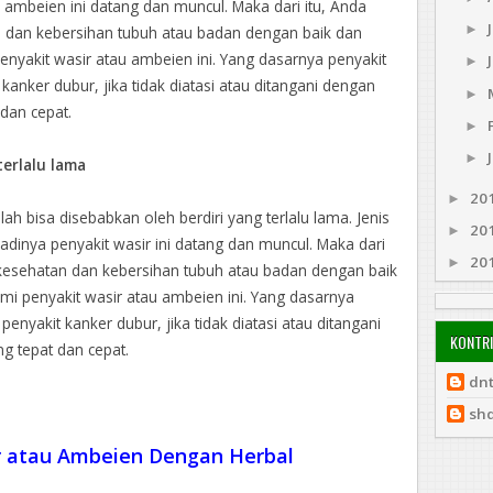
 ambeien ini datang dan muncul. Maka dari itu, Anda
►
n dan kebersihan tubuh atau badan dengan baik dan
nyakit wasir atau ambeien ini. Yang dasarnya penyakit
►
kanker dubur, jika tidak diatasi atau ditangani dengan
►
dan cepat.
►
►
terlalu lama
20
►
h bisa disebabkan oleh berdiri yang terlalu lama. Jenis
20
►
adinya penyakit wasir ini datang dan muncul. Maka dari
20
►
 kesehatan dan kebersihan tubuh atau badan dengan baik
i penyakit wasir atau ambeien ini. Yang dasarnya
penyakit kanker dubur, jika tidak diatasi atau ditangani
KONTR
g tepat dan cepat.
dn
sh
r atau Ambeien Dengan Herbal