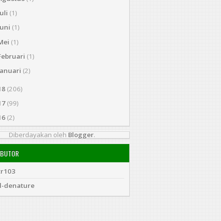
Juli
(1)
Juni
(1)
Mei
(1)
Februari
(1)
Januari
(2)
18
(206)
17
(99)
16
(2)
Diberdayakan oleh
Blogger
.
IBUTOR
tr103
d-denature